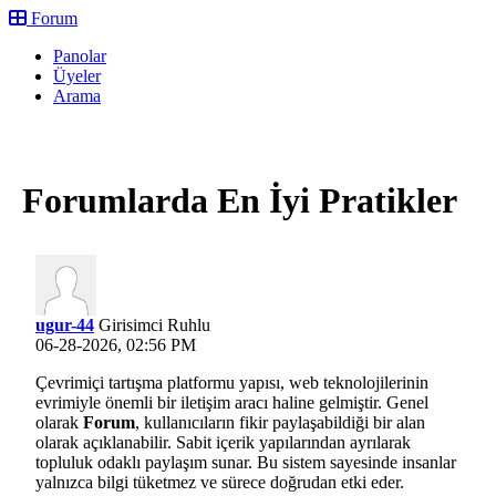
Forum
Panolar
Üyeler
Arama
Giriş Yap
Kayıt Ol
Forumlarda En İyi Pratikler
ugur-44
Girisimci Ruhlu
06-28-2026, 02:56 PM
Çevrimiçi tartışma platformu yapısı, web teknolojilerinin
evrimiyle önemli bir iletişim aracı haline gelmiştir. Genel
olarak
Forum
, kullanıcıların fikir paylaşabildiği bir alan
olarak açıklanabilir. Sabit içerik yapılarından ayrılarak
topluluk odaklı paylaşım sunar. Bu sistem sayesinde insanlar
yalnızca bilgi tüketmez ve sürece doğrudan etki eder.