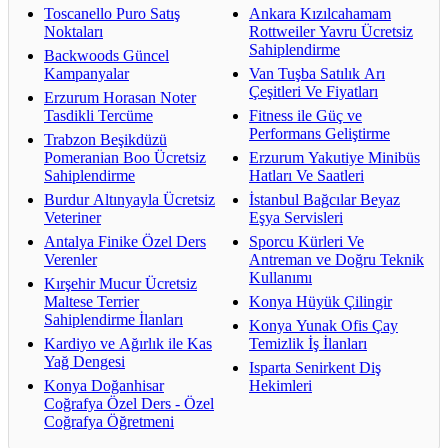
Toscanello Puro Satış
Ankara Kızılcahamam
Noktaları
Rottweiler Yavru Ücretsiz
Sahiplendirme
Backwoods Güncel
Kampanyalar
Van Tuşba Satılık Arı
Çeşitleri Ve Fiyatları
Erzurum Horasan Noter
Tasdikli Tercüme
Fitness ile Güç ve
Performans Geliştirme
Trabzon Beşikdüzü
Pomeranian Boo Ücretsiz
Erzurum Yakutiye Minibüs
Sahiplendirme
Hatları Ve Saatleri
Burdur Altınyayla Ücretsiz
İstanbul Bağcılar Beyaz
Veteriner
Eşya Servisleri
Antalya Finike Özel Ders
Sporcu Kürleri Ve
Verenler
Antreman ve Doğru Teknik
Kullanımı
Kırşehir Mucur Ücretsiz
Maltese Terrier
Konya Hüyük Çilingir
Sahiplendirme İlanları
Konya Yunak Ofis Çay
Kardiyo ve Ağırlık ile Kas
Temizlik İş İlanları
Yağ Dengesi
Isparta Senirkent Diş
Konya Doğanhisar
Hekimleri
Coğrafya Özel Ders - Özel
Coğrafya Öğretmeni